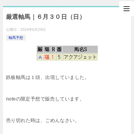
厳選軸馬｜６月３０日（日）
公開日：
2024年6月29日
軸馬予想
鉄板軸馬は１頭、出現していました。
noteの限定予想で販売しています。
売り切れた時は、ごめんなさい。