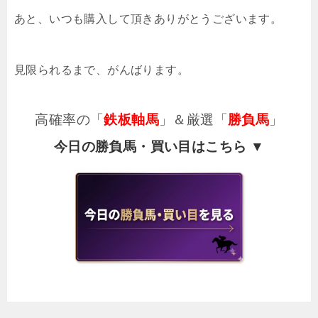
あと、いつも購入して頂きありがとうございます。
見限られるまで、がんばります。
高確率の「
鉄板軸馬
」＆厳選「
勝負馬
」
今日の勝負馬・買い目はこちら ▼