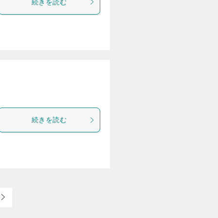
続きを読む
続きを読む