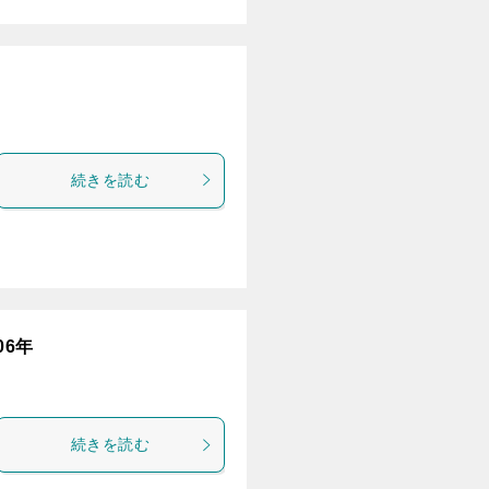
続きを読む
06年
続きを読む