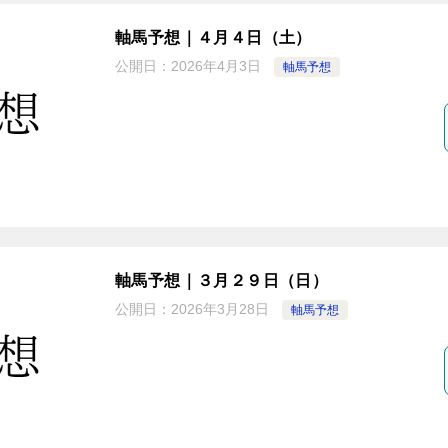
軸馬予想｜４月４日（土）
公開日：
2026年4月3日
軸馬予想
軸馬予想｜３月２９日（日）
公開日：
2026年3月28日
軸馬予想