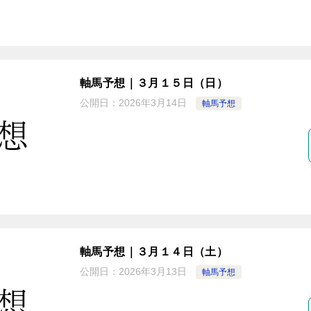
軸馬予想｜３月１５日（日）
公開日：
2026年3月14日
軸馬予想
軸馬予想｜３月１４日（土）
公開日：
2026年3月13日
軸馬予想