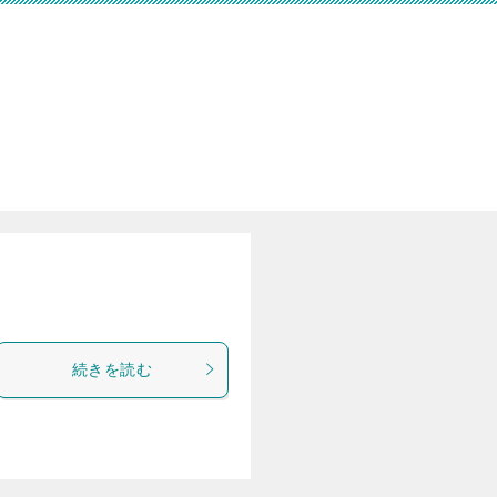
続きを読む