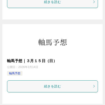
続きを読む
軸馬予想｜３月１５日（日）
公開日：
2026年3月14日
軸馬予想
続きを読む