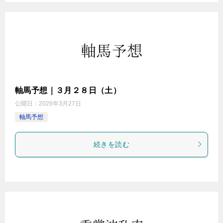
軸馬予想｜３月２８日（土）
公開日：
2026年3月27日
軸馬予想
続きを読む