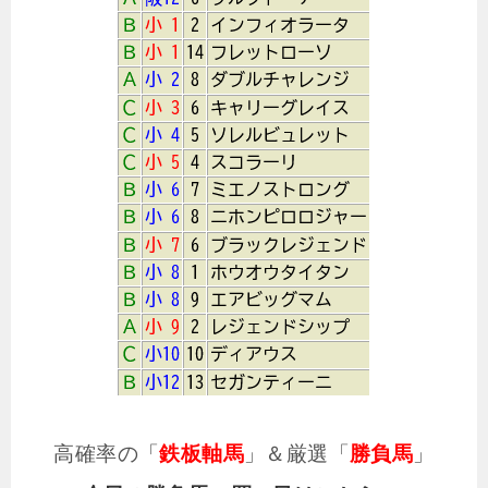
高確率の「
鉄板軸馬
」＆厳選「
勝負馬
」