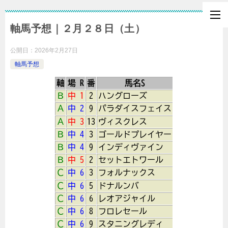
軸馬予想｜２月２８日（土）
公開日：
2026年2月27日
軸馬予想