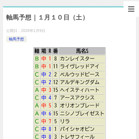
軸馬予想｜１月１０日（土）
公開日：
2026年1月9日
軸馬予想