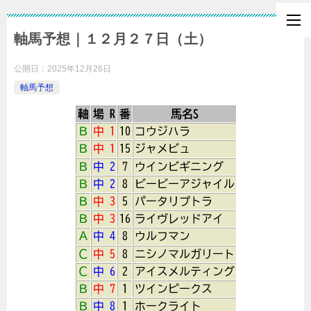
軸馬予想｜１２月２７日（土）
公開日：
2025年12月26日
軸馬予想