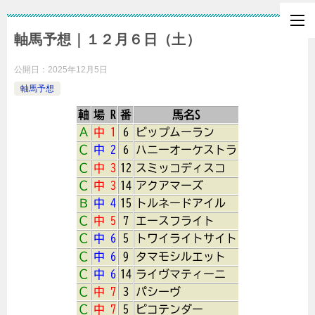
軸馬予想｜１２月６日（土）
公開日：
2025年12月5日
軸馬予想