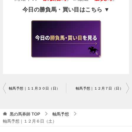
今日の勝負馬・買い目はこちら ▼
投
軸馬予想｜１１月３０日（日）
軸馬予想｜１２月７日（日）
稿
ナ
黒の馬券師
TOP
軸馬予想
ビ
軸馬予想｜１２月６日（土）
ゲ