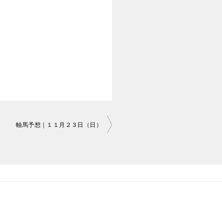
軸馬予想｜１１月２３日（日）