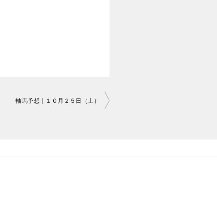
軸馬予想｜１０月２５日（土）