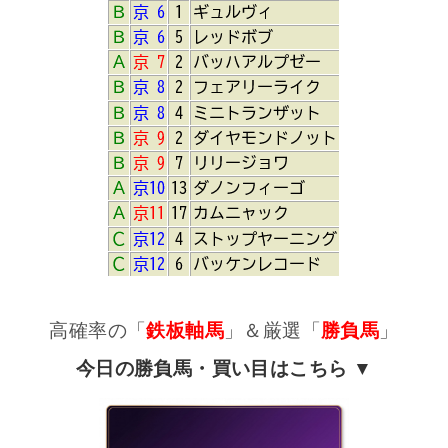
高確率の「
鉄板軸馬
」＆厳選「
勝負馬
」
今日の勝負馬・買い目はこちら ▼