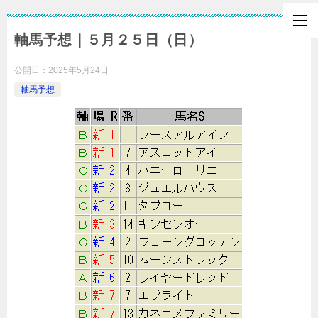
軸馬予想｜５月２５日（日）
公開日：
2025年5月24日
軸馬予想