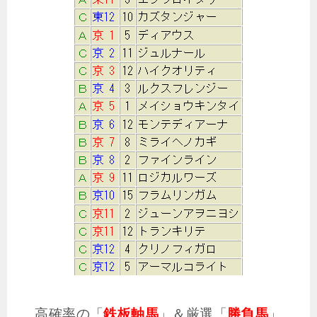
高確率の「
鉄板軸馬
」＆厳選「
勝負馬
」