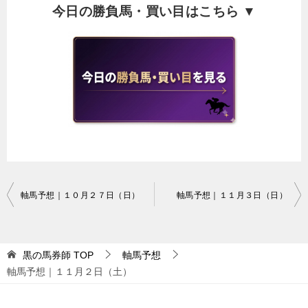
今日の勝負馬・買い目はこちら ▼
投
軸馬予想｜１０月２７日（日）
軸馬予想｜１１月３日（日）
稿
ナ
黒の馬券師
TOP
軸馬予想
ビ
軸馬予想｜１１月２日（土）
ゲ
ー