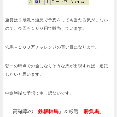
重賞は２歳戦と道悪で予想をしても当たる気がしない
ので、今回も１００円で販売しています。
穴馬＋１００万チャレンジの買い目になります。
朝一の時点でお金になりそうな馬が出現すれば、追記
したいと思います。
中途半端な予想で申し訳ないです。
高確率の「
鉄板軸馬
」＆厳選「
勝負馬
」