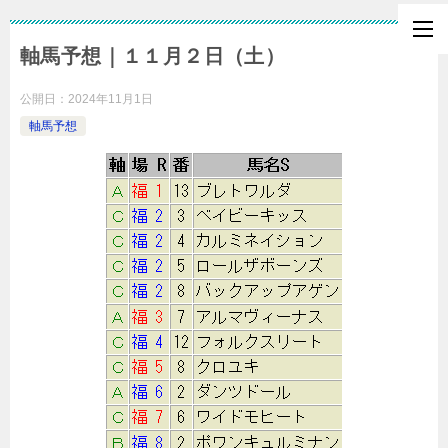
軸馬予想｜１１月２日（土）
公開日：
2024年11月1日
軸馬予想